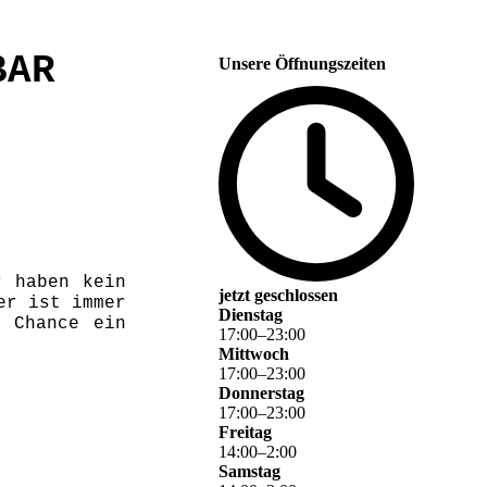
BAR
Unsere Öffnungszeiten
r haben kein
jetzt geschlossen
er ist immer
Dienstag
e Chance ein
17
:
00
–
23
:
00
Mittwoch
17
:
00
–
23
:
00
Donnerstag
17
:
00
–
23
:
00
Freitag
14
:
00
–
2
:
00
Samstag