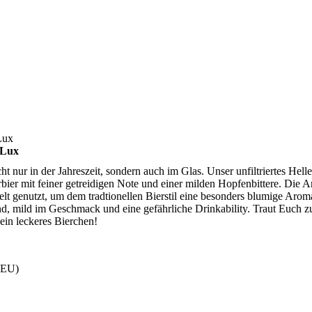
Lux
 Lux
ht nur in der Jahreszeit, sondern auch im Glas. Unser unfiltriertes Helles
rbier mit feiner getreidigen Note und einer milden Hopfenbittere. Die
lt genutzt, um dem tradtionellen Bierstil eine besonders blumige Aroma
nd, mild im Geschmack und eine gefährliche Drinkability. Traut Euch zu
ein leckeres Bierchen!
DEU)