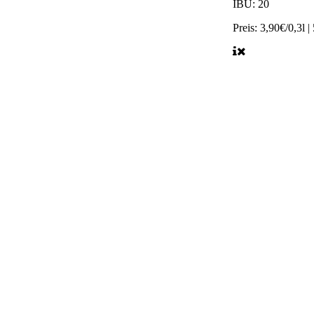
IBU:
20
Preis:
3,90€/0,3l |