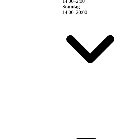
14
:
00
–
2
:
00
Sonntag
14
:
00
–
20
:
00
Lasst uns doch gerne eine
Bewertung da, wir freuen uns
über Euer Feedback!