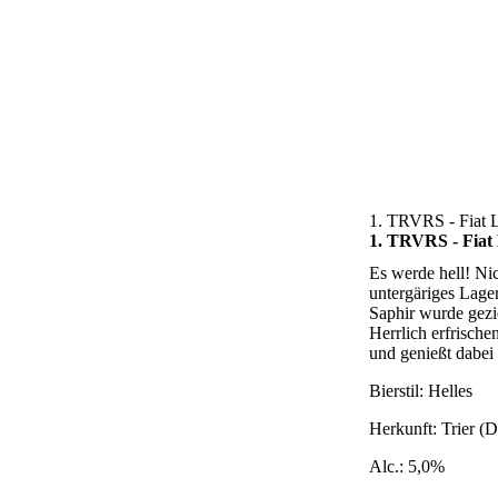
1. TRVRS - Fiat 
1. TRVRS - Fiat
Es werde hell! Nic
untergäriges Lage
Saphir wurde gezie
Herrlich erfrische
und genießt dabei 
Bierstil:
Helles
Herkunft:
Trier (
Alc.:
5,0%