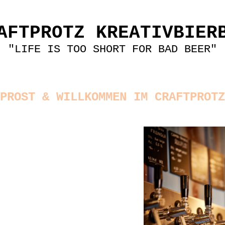
AFTPROTZ KREATIVBIER
"LIFE IS TOO SHORT FOR BAD BEER"
PROST & WILLKOMMEN IM CRAFTPROTZ
protz ist eine Bar, die
l und ganz dem Thema
uss & Biervielfalt
en hat. An den insgesamt
hnen werden immer wieder
de Biere von lokalen,
n und internationalen
en ausgeschenkt. Auch
genen Biere findet Ihr,
 Namen TRVRS, regelmäßig