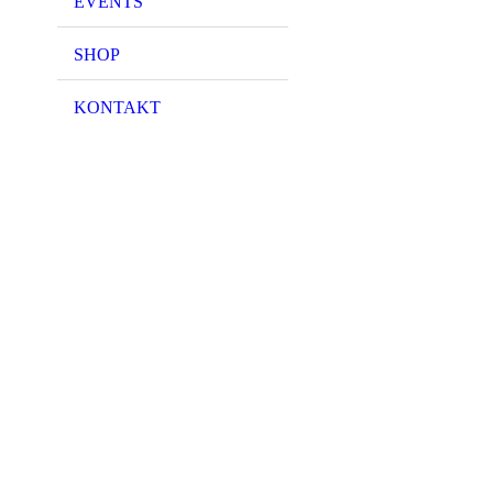
EVENTS
an unser
Bierauswah
SHOP
bunt gemi
Geschmack
sehen uns 
KONTAKT
sämtliche
Bierliebh
erstreckt
Lagerbiere
Ales bi
Starkbier
Sauerbier
jeder fünd
auch noch 
auch zum M
etwas übe
natürlich
leckeren 
Fingerfood
aktuelle 
Neuigkeit
Onlineshop