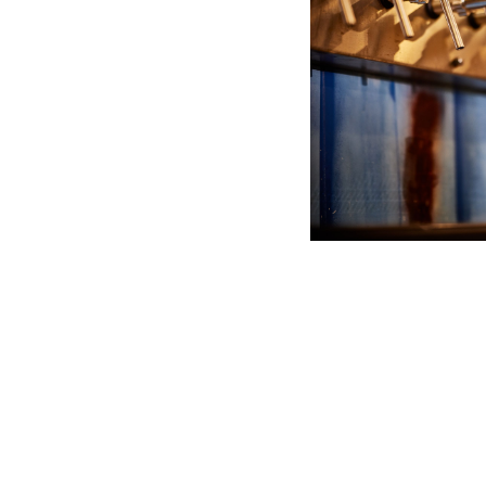
er Fassbierkarte. Die
l ist in der Regel immer
scht, sodass für jeden
 etwas dabei ist. Wir
als einen Treffpunkt für
 Bierliebhaberinnen und
aber - unser Sortiment
 sich von klassischen
n über hopfenbetonte Pale
s hin zu kräftigen
en oder wildvergorenen
en. Hier wird definitiv
ig. Neben unserer großen Fassbierauswahl
jede Menge Biere in der Flasche und Dose
itnehmen. Solltet Ihr von unserer riesi
rfordert sein, steht unser geschult
 jederzeit für eine Beratung zur Verf
Bier gibt es eine kleine Auswahl an 
. Hier auf unserer Homepage findet Ihr i
Karte, Informationen zu unseren Verans
en zu unseren eigenen Bieren sowie ein
. Stöbert gerne durch!