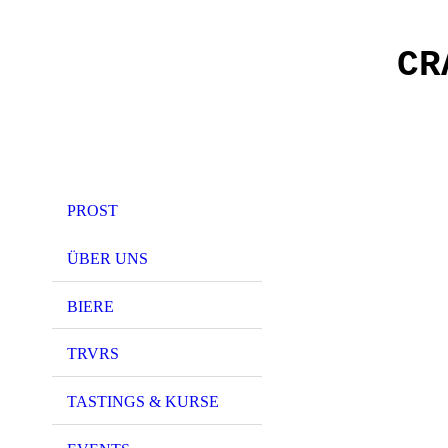
CR
PROST
ÜBER UNS
Der Craft
sich vol
Biergen
BIERE
verschrieb
12 Zapfhä
TRVRS
wechseln
nationale
Brauerei
TASTINGS & KURSE
unsere ei
unter dem