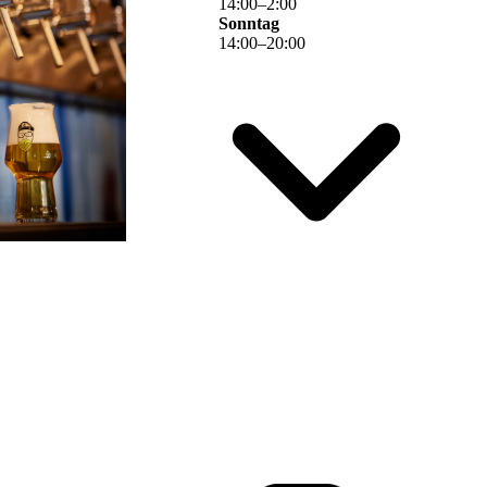
14
:
00
–
2
:
00
Sonntag
14
:
00
–
20
:
00
 findet Ihr
, natürlich
gen Auswahl
er Service
ügung. Zum
Snacks und
mmer unsere
Lasst uns doch gerne eine
Bewertung da, wir freuen uns
taltungen,
über Euer Feedback!
en kleinen